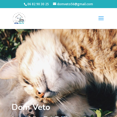
06 82 90 30 25
domveto56@gmail.com
Dom Veto